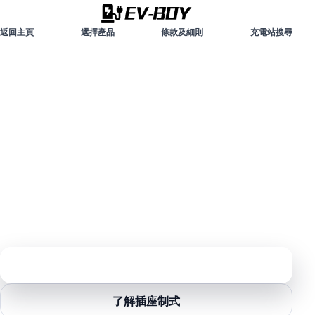
返回主頁
選擇產品
條款及細則
充電站搜尋
一條線 · 多種取電
電動車萬用充電線
只需一條充電線，即可於不同插座取電，在不同場景都可以為電動
車充電。
一條充電線，即可於不同插座取電，為電動車充電
可於俗稱「工業插座」的不同制式 CEE 插座充電
可於 BS1363 英規 13A 插座充電
同一條充電線，可以家用及外出使用，甚至可以替代家用中速掛
牆充電器
前往訂購
了解插座制式