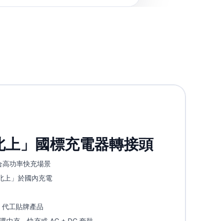
北上」國標充電器轉接頭
適合高功率快充場景
車北上」於國內充電
 代工貼牌產品
中充、快充或 AC + DC 套裝